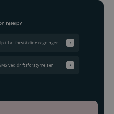
or hjælp?
lp til at forstå dine regninger
SMS ved driftsforstyrrelser