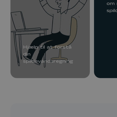
om 
spi
Hjælp til at forstå
din
spildevandsregning