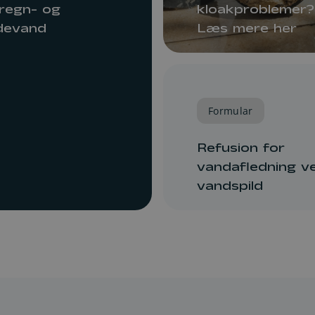
regn- og
kloakproblemer?
ldevand
Læs mere her
Formular
Refusion for
vandafledning v
vandspild