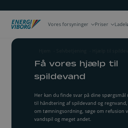
Spring til indhold
Vores forsyninger
Priser
Ladel
Hjem
Selvbetjening
Hjælp til spild
Strøm
Eltimepriser
Få vores hjælp til
spildevand
Vand
Strøm
Her kan du finde svar på dine spørgsmål 
Spildevand
Vand
til håndtering af spildevand og regnvand, 
om tømningsordning, søge om refusion 
vandspil og meget andet.
Gadelys
Spildevand