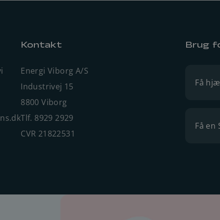
Kontakt
Brug f
i
Energi Viborg A/S
Få hjæ
Industrivej 15
8800 Viborg
ens.dk
Tlf. 8929 2929
Få en 
CVR 21822531