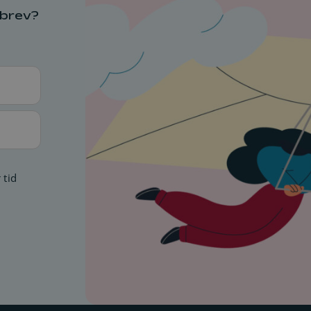
sbrev?
 tid