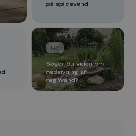
på spildevand
LAR
Søger du viden om
ed
nedsivning af
regnvand?