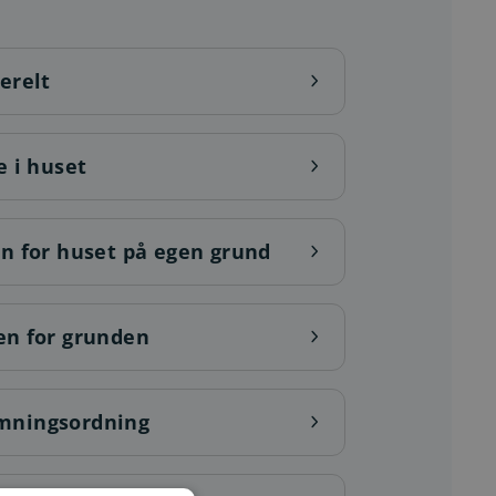
erelt
e i huset
n for huset på egen grund
en for grunden
ømningsordning