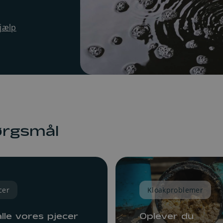
Fordelsklubben
Fortrydelse af elaftale
hjælp
SMS-service
Driftsstatus/ingen strøm
Solceller
Indefrysningsordning
Om strømselskaberne
ørgsmål
cer
Kloakproblemer
lle vores pjecer
Oplever du