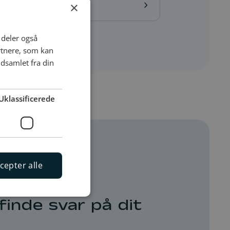
inger og priser
×
i deler også
rtnere, som kan
dsamlet fra din
Uklassificerede
cepter alle
finde svar på dit