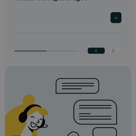
almindeligt vedligehold af din kloak. Læs
mere i vores pjece "Vedligehold af private
Ja, private grundejere har mulighed for
kloakker".
fradrag i vandafledningsbidraget, hvis der
er sket et vandspild fra skjulte
installationer. Det er dog en betingelse, at
vandet ikke er ledt til kloakken. Bemærk, at
du selv skal betale for de første 100
kubikmeter, der ligger over det årlige
normalforbrug.
Læs mere om reglerne for refusion her