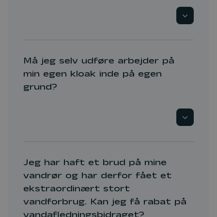
I vores informationspjece "Hvem ejer
kloakken" kan du se nærmere, hvordan
skellet mellem den private kloak og den
offentlige kloak fastlægges
Må jeg selv udføre arbejder på
min egen kloak inde på egen
grund?
Du må ikke udføre arbejde på den del af
kloakken, som har forbindelse til den
offentlige kloak. Dette skal altid udføres af
en autoriseret kloakmester. Derimod må du
Jeg har haft et brud på mine
gerne udføre arbejder på de
vandrør og har derfor fået et
afløbsledninger, som afleder regnvand til
ekstraordinært stort
nedsivning på egen grund.
vandforbrug. Kan jeg få rabat på
Du må som privat også gerne udføre
vandafledningsbidraget?