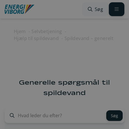
Spring til indhold
Søg
Hjem
Selvbetjening
Hjælp til spildevand
Spildevand – generelt
Generelle spørgsmål til
spildevand
Søg