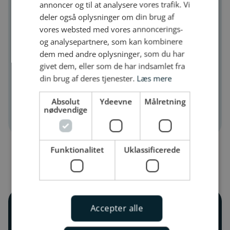
annoncer og til at analysere vores trafik. Vi
mails eller telefonopkald fra dig mandag-
deler også oplysninger om din brug af
torsdag: klokken 8-16 og fredag: klokken 8-
vores websted med vores annoncerings-
14.
og analysepartnere, som kan kombinere
dem med andre oplysninger, som du har
givet dem, eller som de har indsamlet fra
din brug af deres tjenester.
Læs mere
Telefon til 8929 2923
Absolut
Ydeevne
Målretning
E-mail til kundeservice
nødvendige
Funktionalitet
Uklassificerede
Vil du tilmelde dig vores
Accepter alle
nyhedsbrev?