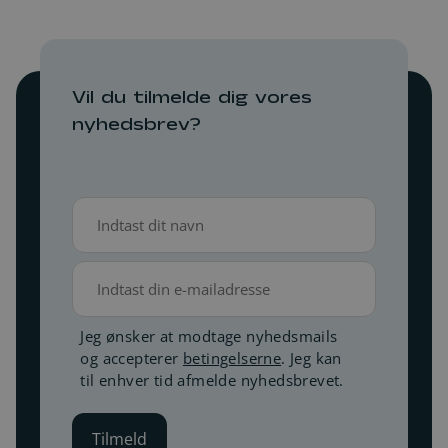
Vil du tilmelde dig vores
nyhedsbrev?
Navn
(Påkrævet)
E-
mail
Betingelser
Jeg ønsker at modtage nyhedsmails
og accepterer
betingelserne
. Jeg kan
(Påkrævet)
til enhver tid afmelde nyhedsbrevet.