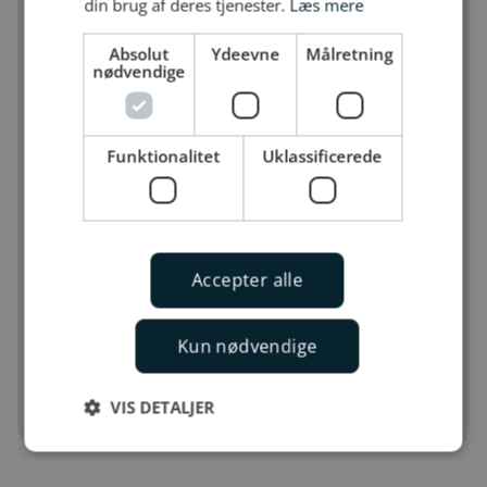
din brug af deres tjenester.
Læs mere
spørgsmål?
Absolut
Ydeevne
Målretning
nødvendige
Hvis ikke du kan finde svar på dit spørgsmål,
er du velkommen til at kontakte vores
kundeservice. Vi sidder klar til at besvare
Funktionalitet
Uklassificerede
mails eller telefonopkald fra dig mandag-
torsdag: klokken 8-16 og fredag: klokken 8-
14.
Accepter alle
Telefon til 8929 2923
Kun nødvendige
E-mail til kundeservice
VIS DETALJER