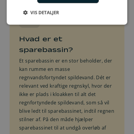
VIS DETALJER
Fakta
Hvad er et
sparebassin?
Et sparebassin er en stor beholder, der
kan rumme en masse
regnvandsfortyndet spildevand. Dét er
relevant ved kraftige regnskyl, hvor der
ikke er plads i kloakken til alt det
regnfortyndede spildevand, som så vil
blive ledt til sparebassinet, indtil regnen
stilner af. På den måde hjælper
sparebassinet til at undgå overløb af