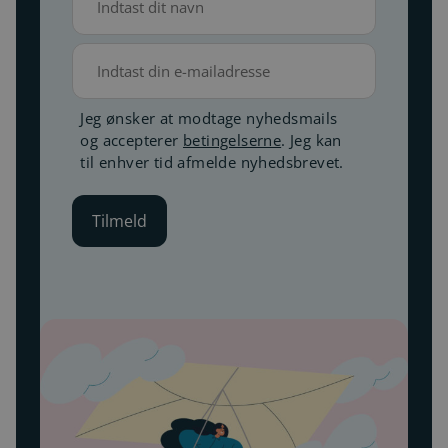
(Påkrævet)
E-
mail
Betingelser
Jeg ønsker at modtage nyhedsmails
og accepterer
betingelserne
. Jeg kan
(Påkrævet)
til enhver tid afmelde nyhedsbrevet.