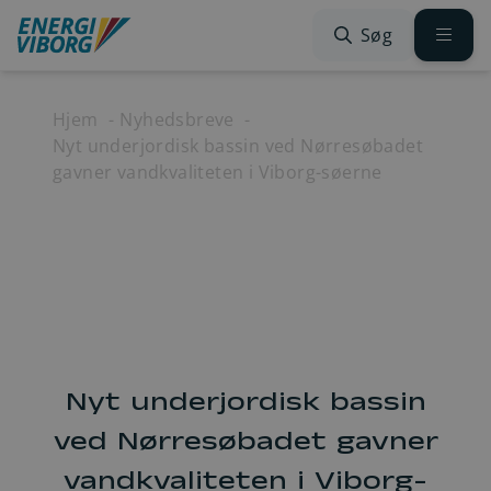
Spring til indhold
Søg
Hjem
Nyhedsbreve
Nyt underjordisk bassin ved Nørresøbadet
gavner vandkvaliteten i Viborg-søerne
Nyt underjordisk bassin
ved Nørresøbadet gavner
vandkvaliteten i Viborg-