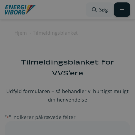
Spring til indhold
Søg
Hjem
Tilmeldingsblanket
Tilmeldingsblanket for
VVS'ere
Udfyld formularen – så behandler vi hurtigst muligt
din henvendelse
"
" indikerer påkrævede felter
*