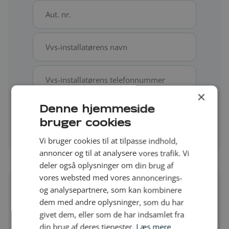
Aut.
nr.
*
Vvs-
installatørens
navn
Vvs-
*
installatørens
×
telefonnummer
Vvs-
*
Denne hjemmeside
installatørens
bruger cookies
adresse
Vvs-
Vi bruger cookies til at tilpasse indhold,
*
installatørens
annoncer og til at analysere vores trafik. Vi
adresse
deler også oplysninger om din brug af
vores websted med vores annoncerings-
og analysepartnere, som kan kombinere
5.
dem med andre oplysninger, som du har
givet dem, eller som de har indsamlet fra
Installationstilladelse
din brug af deres tjenester.
Læs mere