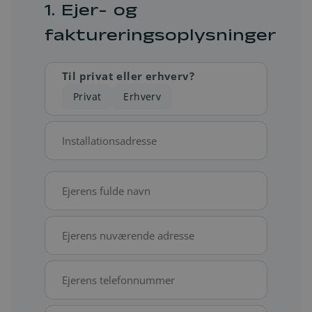
1. Ejer- og
faktureringsoplysninger
Til privat eller erhverv?
Privat
Erhverv
Installationsadresse
*
Adresselinje
Ejerens
fulde
navn
Ejerens
*
nuværende
adresse
Telefon
*
*