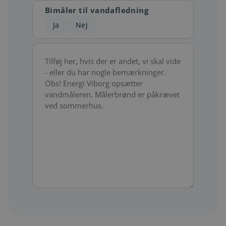
enhed(er)
Bimåler til vandafledning
Ja
Nej
Bemærkninger