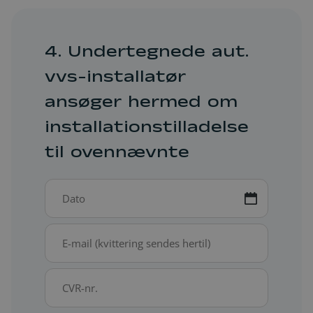
4. Undertegnede aut.
vvs-installatør
ansøger hermed om
installationstilladelse
til ovennævnte
Dato
*
MM
skråstreg
E-
DD
mail
skråstreg
(kvittering)
ÅÅÅÅ
CVR-
*
nr.
*