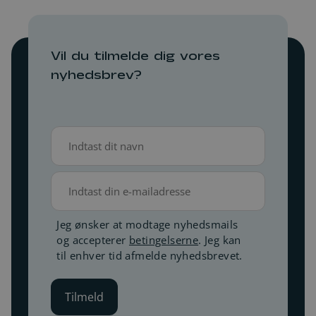
Vil du tilmelde dig vores
nyhedsbrev?
Navn
(Påkrævet)
E-
mail
Betingelser
Jeg ønsker at modtage nyhedsmails
og accepterer
betingelserne
. Jeg kan
(Påkrævet)
til enhver tid afmelde nyhedsbrevet.