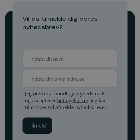
Vil du tilmelde dig vores
nyhedsbrev?
Navn
(Påkrævet)
E-
mail
Betingelser
Jeg ønsker at modtage nyhedsmails
og accepterer
betingelserne
. Jeg kan
(Påkrævet)
til enhver tid afmelde nyhedsbrevet.