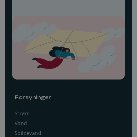
Forsyninger
Strøm
Vand
Spildevand