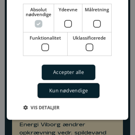
vores nyhedsbreve
Absolut
Ydeevne
Målretning
nødvendige
Funktionalitet
Uklassificerede
31.10.2023
Arbejdet på Søværket skrider
Accepter alle
frem
Kun nødvendige
VIS DETALJER
31.10.2023
Energi Viborg ændrer
opkrævning vedr. spildevand