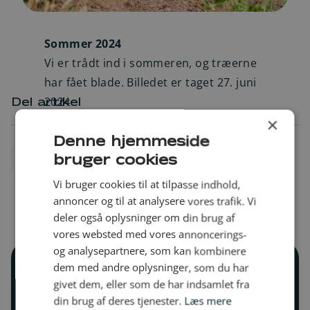
Sommer 2024
Vi er trådt ind i sommeren, og træerne
har fået blade. Billedet er taget 27. juni
2024
Del artikel
×
Denne hjemmeside
bruger cookies
Vi bruger cookies til at tilpasse indhold,
annoncer og til at analysere vores trafik. Vi
deler også oplysninger om din brug af
vores websted med vores annoncerings-
og analysepartnere, som kan kombinere
dem med andre oplysninger, som du har
givet dem, eller som de har indsamlet fra
Læs tidligere historier fra
din brug af deres tjenester.
Læs mere