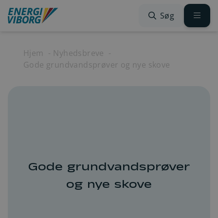
Spring til indhold
Søg
Hjem
Nyhedsbreve
Gode grundvandsprøver og nye skove
Gode grundvandsprøver
og nye skove