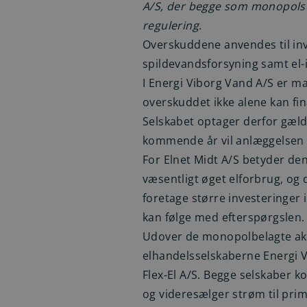
A/S, der begge som monopols
regulering.
Overskuddene anvendes til inv
spildevandsforsyning samt el-i
I Energi Viborg Vand A/S er man
overskuddet ikke alene kan fi
Selskabet optager derfor gæld 
kommende år vil anlæggelsen 
For Elnet Midt A/S betyder den 
væsentligt øget elforbrug, og 
foretage større investeringer i
kan følge med efterspørgslen.
Udover de monopolbelagte akt
elhandelsselskaberne Energi V
Flex-El A/S. Begge selskaber 
og videresælger strøm til prim