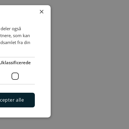
×
i deler også
rtnere, som kan
dsamlet fra din
Uklassificerede
cepter alle