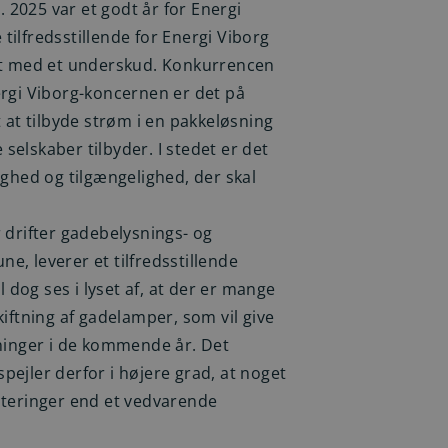
2025 var et godt år for Energi
ilfredsstillende for Energi Viborg
ret med et underskud. Konkurrencen
ergi Viborg-koncernen er det på
t at tilbyde strøm i en pakkeløsning
elskaber tilbyder. I stedet er det
ighed og tilgængelighed, der skal
 drifter gadebelysnings- og
, leverer et tilfredsstillende
l dog ses i lyset af, at der er mange
kiftning af gadelamper, som vil give
vninger i de kommende år. Det
ejler derfor i højere grad, at noget
steringer end et vedvarende