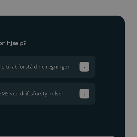
or hjælp?
lp til at forstå dine regninger
SMS ved driftsforstyrrelser