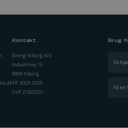
Kontakt
Brug f
i
Energi Viborg A/S
Få hjæ
Industrivej 15
8800 Viborg
ens.dk
Tlf. 8929 2929
Få en 
CVR 21822531