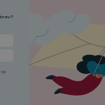
sbrev?
 tid