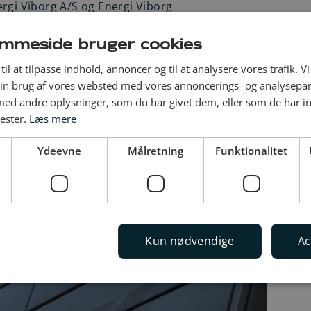
ergi Viborg A/S og Energi Viborg
skaber, der skal balancere
t i Energi Viborg A/S et underskud
mmeside bruger cookies
borg Elteknik A/S leverer et
til at tilpasse indhold, annoncer og til at analysere vores trafik. V
 selskaber leverer i overvejende
in brug af vores websted med vores annoncerings- og analysepa
d andre oplysninger, som du har givet dem, eller som de har in
hvor Energi Viborg A/S leverer
nester.
Læs mere
 kundeservice, økonomi- og lønstyring
gi Viborg Elteknik A/S står for
Ydeevne
Målretning
Funktionalitet
r primært for selskaberne Elnet Midt
A/S.
Kun nødvendige
Ac