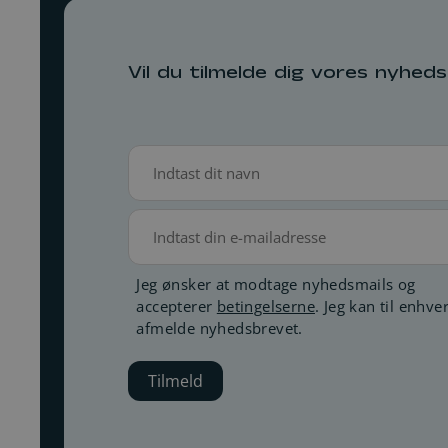
Vil du tilmelde dig vores nyhed
Navn
(Påkrævet)
E-
mail
Betingelser
Jeg ønsker at modtage nyhedsmails og
accepterer
betingelserne
. Jeg kan til enhver
(Påkrævet)
afmelde nyhedsbrevet.