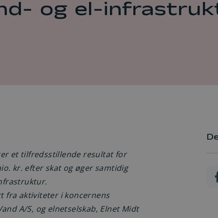
Fordelsklubben
nd- og el-infrastruk
Fortrydelse af elaftale
SMS-service
Driftsstatus/ingen strøm
Solceller
Indefrysningsordning
Om strømselskaberne
De
 et tilfredsstillende resultat for
. kr. efter skat og øger samtidig
nfrastruktur.
fra aktiviteter i koncernens
and A/S, og elnetselskab, Elnet Midt