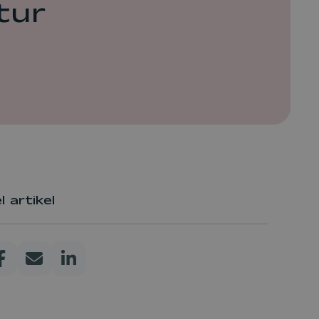
tur
l artikel
Se nuværende driftsforstyrrelser