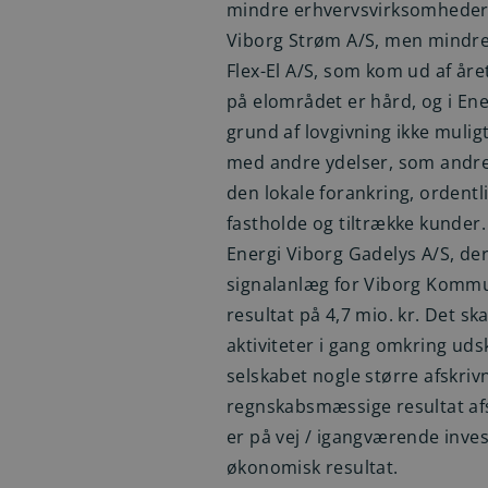
mindre erhvervsvirksomheder. 
Viborg Strøm A/S, men mindre t
Flex-El A/S, som kom ud af å
på elområdet er hård, og i En
grund af lovgivning ikke mulig
med andre ydelser, som andre s
den lokale forankring, ordentl
fastholde og tiltrække kunder.
Energi Viborg Gadelys A/S, der
signalanlæg for Viborg Kommune
resultat på 4,7 mio. kr. Det ska
aktiviteter i gang omkring uds
selskabet nogle større afskri
regnskabsmæssige resultat afsp
er på vej / igangværende inve
økonomisk resultat.