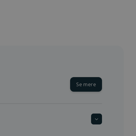
Se mere
Se nuværende driftsforstyrrelser
.