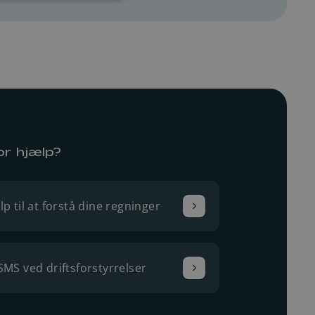
or hjælp?
lp til at forstå dine regninger
SMS ved driftsforstyrrelser