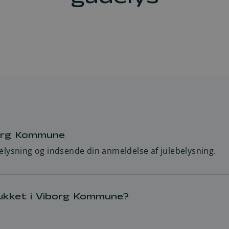
gadelys
Fordelsklubben
Fortrydelse af elaftale
SMS-service
Driftsstatus/ingen strøm
Solceller
Indefrysningsordning
Om strømselskaberne
iborg Kommune
elysning og indsende din anmeldelse af julebelysning.
lukket i Viborg Kommune?
vorledes gadelamperne skal tænde og slukke i kommunen