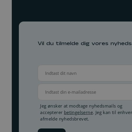
Vil du tilmelde dig vores nyhed
Navn
(Påkrævet)
E-
mail
Betingelser
Jeg ønsker at modtage nyhedsmails og
accepterer
betingelserne
. Jeg kan til enhver
(Påkrævet)
afmelde nyhedsbrevet.