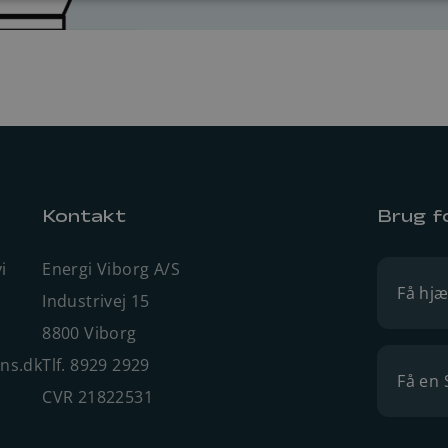
Kontakt
Brug f
i
Energi Viborg A/S
Få hjæ
Industrivej 15
8800 Viborg
ens.dk
Tlf. 8929 2929
Få en 
CVR 21822531