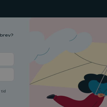
sbrev?
 tid