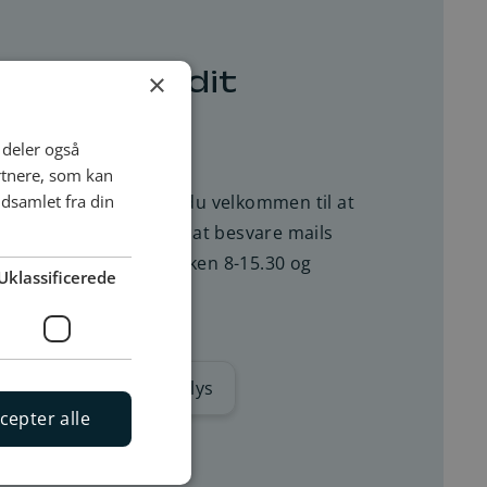
×
e svar på dit
i deler også
rtnere, som kan
dsamlet fra din
r på dit spørgsmål, er du velkommen til at
lys. Vi sidder klar til at besvare mails
g mandag-torsdag: klokken 8-15.30 og
Uklassificerede
E-mail til gadelys
cepter alle