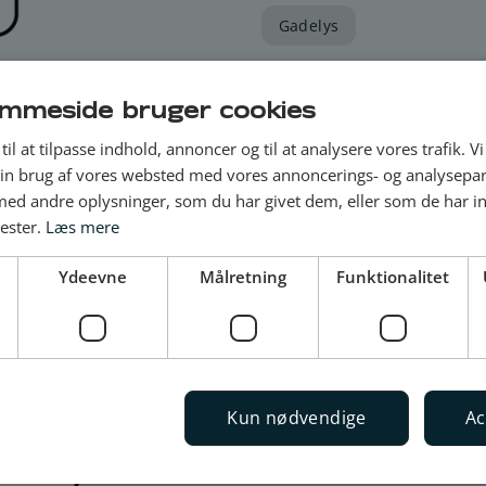
Gadelys
Fandt du ikk
mmeside bruger cookies
spørgsmål?
til at tilpasse indhold, annoncer og til at analysere vores trafik. V
in brug af vores websted med vores annoncerings- og analysepa
d andre oplysninger, som du har givet dem, eller som de har in
Hvis ikke du kan finde sva
nester.
Læs mere
kontakte Energi Viborg Gade
eller telefonopkald fra di
Ydeevne
Målretning
Funktionalitet
fredag: klokken 8-12
Telefon til 8929 2921
Kun nødvendige
Ac