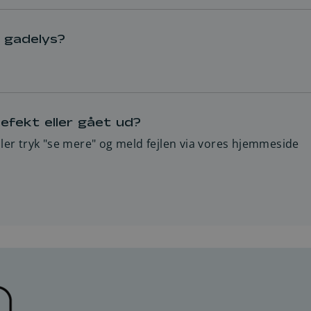
mmunes hjemmeside.
f gadelys?
plan for drift og vedligeholdelse af gadelysanlæg i Viborg
er vi at rette fejlen inden for 6 uger.
etning snarest muligt.
efekt eller gået ud?
edsmæssig risiko, udbedrer vi naturligvis straks.
ller tryk "se mere" og meld fejlen via vores hjemmeside