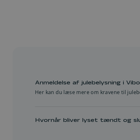
Regninger
Anmeldelse af julebelysning i V
Her kan du læse mere om kravene til juleb
Hvornår bliver lyset tændt og s
Det er Viborg Kommune, der beslutter, h