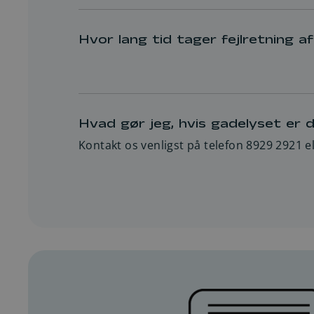
Se aktuelle tændingstider på Viborg Ko
Tændingstider – Viborg Kommune
Hvor lang tid tager fejlretning a
Fejlretning sker efter en fastlagt service
Ved udfald af enkeltstående lamper tilstræb
Ved udfald af hele veje/områder sker fejlr
Hvad gør jeg, hvis gadelyset er d
Alvorlige fejl, der kan indebære en sikkerh
Kontakt os venligst på telefon 8929 2921 e